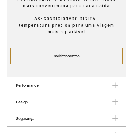
mais conveniência para cada saída
AR-CONDICIONADO DIGITAL
temperatura precisa para uma viagem
mais agradável
Solicitar contato
Performance
Design
PERFORMANCE
O Trailblazer oferece
Segurança
performance que supera
DESIGN
Impressione por onde quer que