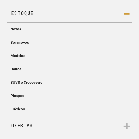
Projeção sem fio
Easy Entry & Easy Start
Projete a tela do seu smartphone no MyLink sem os cabos.
Entre, ligue e siga. Sem precisar
tirar a chave do bolso!
App myChevrolet
Controle e monitore as informações do seu Chevrolet direto
do seu celular.
Ar-condicionado
digital automático
Temperatura ideal a bordo em
todos os caminhos.